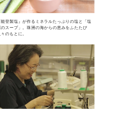
『能登製塩』が作るミネラルたっぷりの塩と「塩
屋のスープ」。珠洲の海からの恵みをふたたび
人々のもとに。