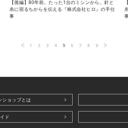
さ
【後編】80年前、たった1台のミシンから。針と
糸に宿るちからを伝える『株式会社ヒロ』の手仕
事
1
2
3
4
5
6
7
8
9
ンショップとは
イド