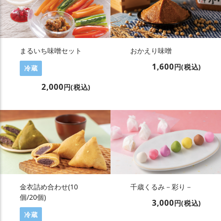
まるいち味噌セット
おかえり味噌
1,600
円(税込)
冷蔵
2,000
円(税込)
金衣詰め合わせ(10
千歳くるみ－彩り－
個/20個)
3,000
円(税込)
冷蔵