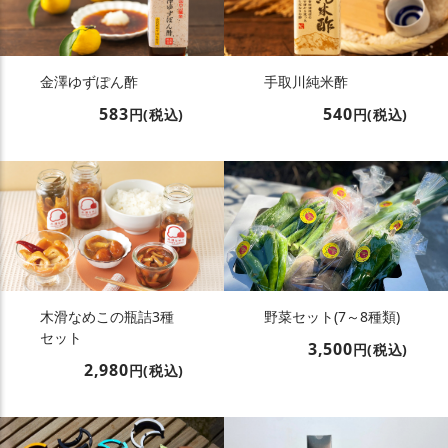
金澤ゆずぽん酢
手取川純米酢
583
540
円(税込)
円(税込)
木滑なめこの瓶詰3種
野菜セット(7～8種類)
セット
3,500
円(税込)
2,980
円(税込)