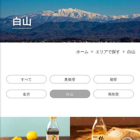
白山
ホーム
>
エリアで探す
>
白山
すべて
奥能登
能登
金沢
白山
南加賀