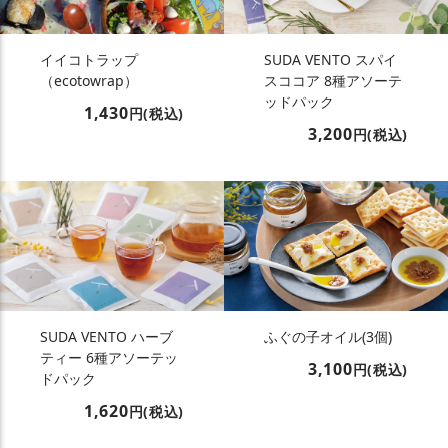
イイコトラップ
SUDA VENTO スパイ
（ecotowrap）
スココア 8種アソーテ
ッドパック
1,430
円(税込)
3,200
円(税込)
SUDA VENTO ハーブ
ふぐの子オイル(3個)
ティー 6種アソーテッ
3,100
円(税込)
ドパック
1,620
円(税込)