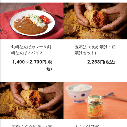
剣崎なんばカレー＆剣
玉葛(ふぐぬか漬け・粕
崎なんばスパイス
漬けセット)
1,400～2,700
2,268
円(税
円(税込)
込)
老松(ふぐぬか漬け・粕
ふぐかけ(2種)