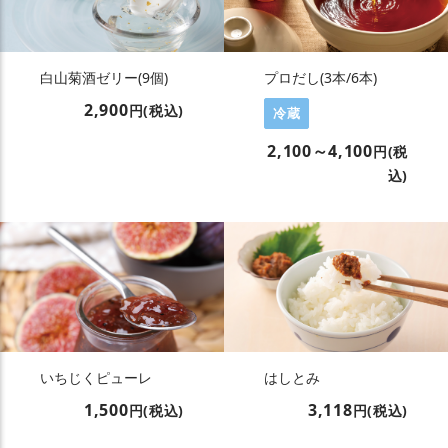
白山菊酒ゼリー(9個)
プロだし(3本/6本)
2,900
円(税込)
冷蔵
2,100～4,100
円(税
込)
いちじくピューレ
はしとみ
1,500
3,118
円(税込)
円(税込)