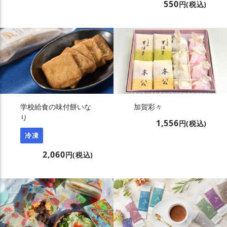
550
円(税込)
学校給食の味付餅いな
加賀彩々
り
1,556
円(税込)
冷凍
2,060
円(税込)