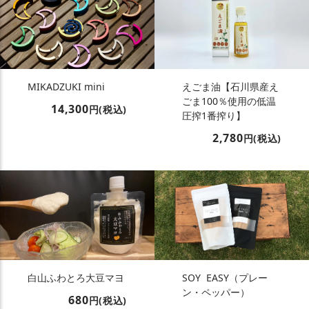
MIKADZUKI mini
えごま油【石川県産え
ごま100％使用の低温
14,300
円(税込)
圧搾1番搾り】
2,780
円(税込)
白山ふわとろ大豆マヨ
SOY EASY（プレー
ン・ペッパー）
680
円(税込)