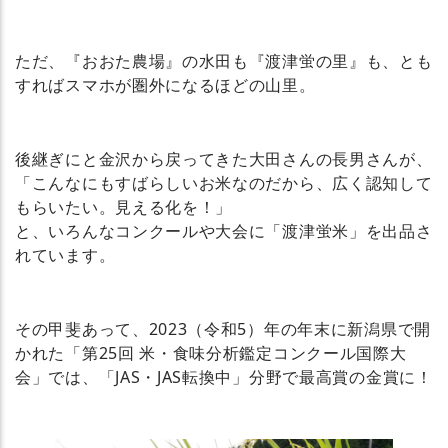
ただ、『おおた農場』の水田も『渡津蛍の里』も、とも
すればスマホが圏外になるほどの山里。
後継ぎにと金沢から戻ってきた大田さんの長男さんが、
「こんなにもすばらしいお米なのだから、広く認知して
もらいたい。見える化を！」
と、いろんなコンクールや大会に「渡津蛍米」を出品さ
れています。
その甲斐あって、2023（令和5）年の年末に新潟県で開
かれた「第25回 米・食味分析鑑定コンクール国際大
会」では、「JAS・JAS転換中」分野で最高賞の金賞に！