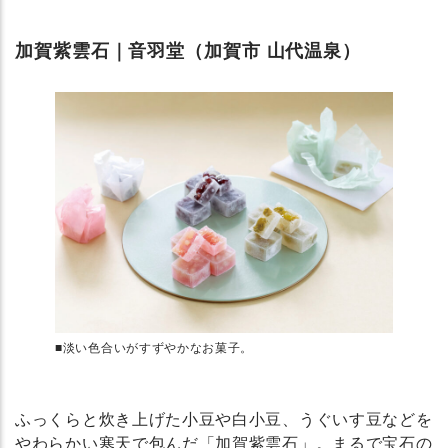
加賀紫雲石｜音羽堂（加賀市 山代温泉）
■淡い色合いがすずやかなお菓子。
ふっくらと炊き上げた小豆や白小豆、うぐいす豆などを
やわらかい寒天で包んだ「加賀紫雲石」。まるで宝石の