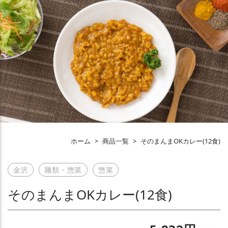
ホーム
>
商品一覧
>
そのまんまOKカレー(12食)
金沢
麺類・惣菜
惣菜
そのまんまOKカレー(12食)