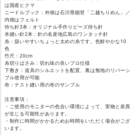
は国産ヒクマ
ニードルブック：外側は石川県能登「二越ちりめん」／
内側はフェルト
待ち針3本：オリジナル手作りビーズ待ち針
本縫い針2本：針の名産地広島のワンタッチ針
糸：扱いやすいちょっと太めの糸です。色鮮やかな10
色
竹尺：20cm
糸切りばさみ：切れ味の良いプロ仕様
下敷き：道具のシルエットを配置、裏は無地のリバーシ
ブル使用が可能
布：テスト縫い用の布のサンプル
注意事項：
・ご使用のモニターの色合い環境によって、実物と差異
が生じる可能性があります。
・制作に時間がかかるためお時間をいただく場合がござ
います。