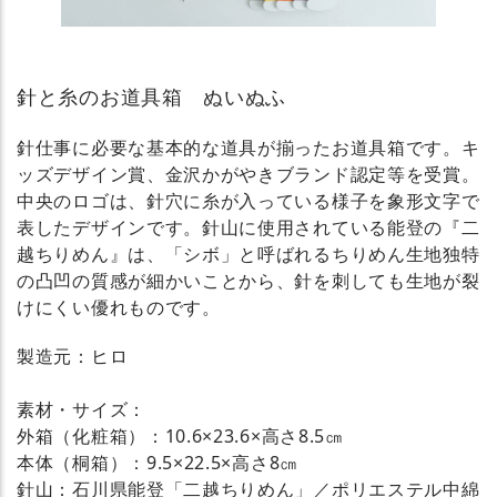
針と糸のお道具箱 ぬいぬふ
針仕事に必要な基本的な道具が揃ったお道具箱です。キ
ッズデザイン賞、金沢かがやきブランド認定等を受賞。
中央のロゴは、針穴に糸が入っている様子を象形文字で
表したデザインです。針山に使用されている能登の『二
越ちりめん』は、「シボ」と呼ばれるちりめん生地独特
の凸凹の質感が細かいことから、針を刺しても生地が裂
けにくい優れものです。
製造元：ヒロ
素材・サイズ：
外箱（化粧箱）：10.6×23.6×高さ8.5㎝
本体（桐箱）：9.5×22.5×高さ8㎝
針山：石川県能登「二越ちりめん」／ポリエステル中綿