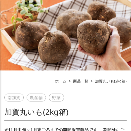
ホーム
>
商品一覧
>
加賀丸いも(2kg箱)
南加賀
農産物
野菜
加賀丸いも(2kg箱)
※11月中旬～1月末ごろまでの期間限定商品です。 期間外にご