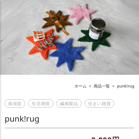
ホーム
>
商品一覧
>
punk!rug
南加賀
生活雑貨
繊維製品
住まい雑貨
punk!rug