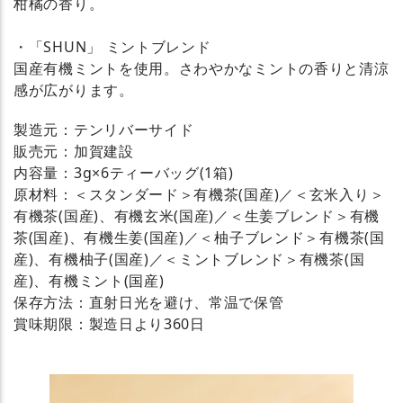
柑橘の香り。
・「SHUN」 ミントブレンド
国産有機ミントを使用。さわやかなミントの香りと清涼
感が広がります。
製造元：テンリバーサイド
販売元：加賀建設
内容量：3g×6ティーバッグ(1箱)
原材料：＜スタンダード＞有機茶(国産)／＜玄米入り＞
有機茶(国産)、有機玄米(国産)／＜生姜ブレンド＞有機
茶(国産)、有機生姜(国産)／＜柚子ブレンド＞有機茶(国
産)、有機柚子(国産)／＜ミントブレンド＞有機茶(国
産)、有機ミント(国産)
保存方法：直射日光を避け、常温で保管
賞味期限：製造日より360日