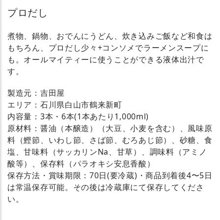
プロだし
煮物、鍋物、おでんにうどん、炊き込みご飯など和食は
もちろん、プロだし少々+コンソメでラーメンスープに
も。オールマイティーに使うことができる液体出汁で
す。
製造元：吉田屋
エリア：石川県白山市鶴来新町
内容量：3本・6本(1本あたり1,000ml)
原材料：醤油（本醸造）（大豆、小麦を含む）、風味原
料（鰹節、いわし節、さば節、むろあじ節）、砂糖、食
塩、甘味料（サッカリンNa、甘草）、調味料（アミノ
酸等）、保存料（パラオキシ安息香酸）
保存方法・賞味期限：70日(要冷蔵)・商品到着後4〜5日
は常温保存可能。その後は冷蔵庫にて保存してくださ
い。