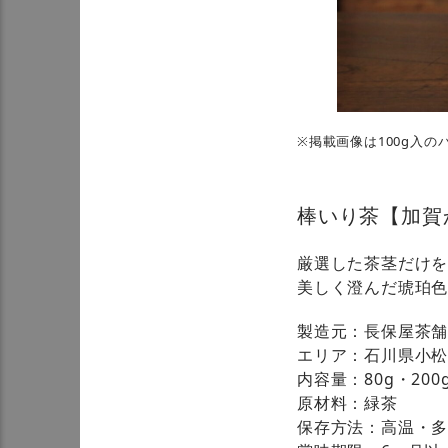
※掲載画像は100g入の
棒いり茶【加賀
厳選した茶茎だけ
美しく澄んだ琥珀
製造元：長保屋茶
エリア：石川県小
内容量：80g・200
原材料：緑茶
保存方法：高温・