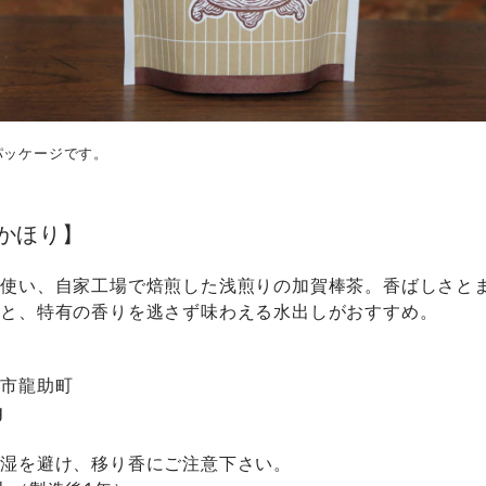
パッケージです。
かほり】
を使い、自家工場で焙煎した浅煎りの加賀棒茶。香ばしさと
色と、特有の香りを逃さず味わえる水出しがおすすめ。
舗
松市龍助町
g
多湿を避け、移り香にご注意下さい。