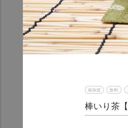
南加賀
飲料
棒いり茶【加