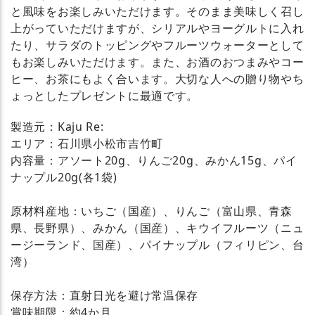
と風味をお楽しみいただけます。そのまま美味しく召し
上がっていただけますが、シリアルやヨーグルトに入れ
たり、サラダのトッピングやフルーツウォーターとして
もお楽しみいただけます。また、お酒のおつまみやコー
ヒー、お茶にもよく合います。大切な人への贈り物やち
ょっとしたプレゼントに最適です。
製造元：Kaju Re:
エリア：石川県小松市吉竹町
内容量：アソート20g、りんご20g、みかん15g、パイ
ナップル20g(各1袋)
原材料産地：いちご（国産）、りんご（富山県、青森
県、長野県）、みかん（国産）、キウイフルーツ（ニュ
ージーランド、国産）、パイナップル（フィリピン、台
湾）
保存方法：直射日光を避け常温保存
賞味期限：約4か月