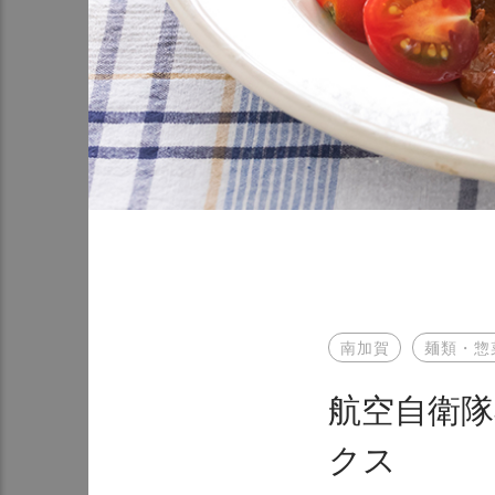
南加賀
麺類・惣
航空自衛隊
クス