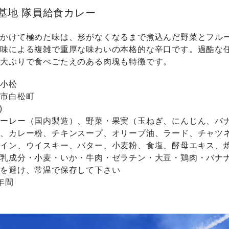
基地 隊員給食カレー
年かけて極めた味は、形がなくなるまで煮込んだ野菜とフル
し味による複雑で重厚な味わいの本格的な辛口です。過酷な
、大ぶりで食べごたえのある肉塊も特徴です。
り小松
松市白松町
)
ューレー（国内製造）、野菜・果実（玉ねぎ、にんじん、バ
か、カレー粉、チキンスープ、オリーブ油、ラード、チャツ
ワイン、ウイスキー、バター、小麦粉、食塩、酵母エキス、
に乳成分・小麦・いか・牛肉・ゼラチン・大豆・鶏肉・バナ
光を避け、常温で保存して下さい
年間