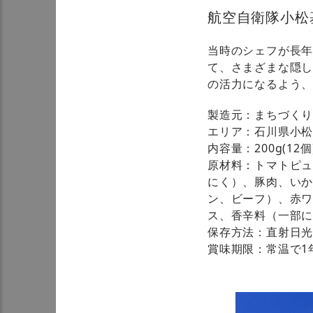
航空自衛隊小松
当時のシェフが長
て、さまざまな隠
の活力になるよう
製造元：まちづく
エリア：石川県小
内容量：200g(12個
原材料：トマトピ
にく）、豚肉、い
ン、ビーフ）、赤
ス、香辛料（一部
保存方法：直射日
賞味期限：常温で1