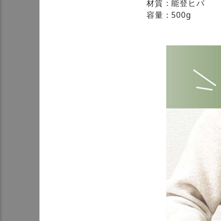
材質：能登ヒバ
容量：500g