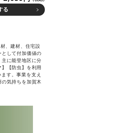
する
木材、建材、住宅設
ーとして付加価値の
、主に能登地区に分
マ】【防虫】を利用
ています。事業を支え
謝の気持ちを加賀木