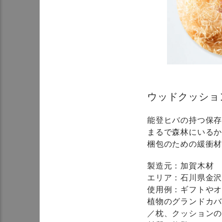
ウッドクッショ
能登ヒバの持つ保存
まるで森林にいる
梱包のための緩衝
製造元：加賀木材
エリア：石川県金
使用例：ギフトや
植物のグランドカ
／枕、クッション