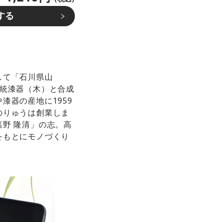
する
して「石川県山
伝統漆器（木）と合成
漆器の産地に1959
のりゅうは創業しま
野 隆清」の志。高
をもとにモノづくり