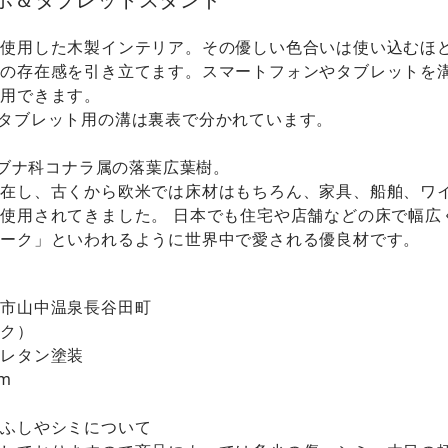
を使用した木製インテリア。その優しい色合いは使い込むほ
その存在感を引き立てます。スマートフォンやタブレットを
利用できます。
タブレット用の溝は裏表で分かれています。
・・ブナ科コナラ属の落葉広葉樹。
存在し、古くから欧米では床材はもちろん、家具、船舶、ワ
使用されてきました。 日本でも住宅や店舗などの床で幅広
オーク」といわれるように世界中で愛される優良材です。
う
賀市山中温泉長谷田町
ーク）
ウレタン塗装
m
のふしやシミについて