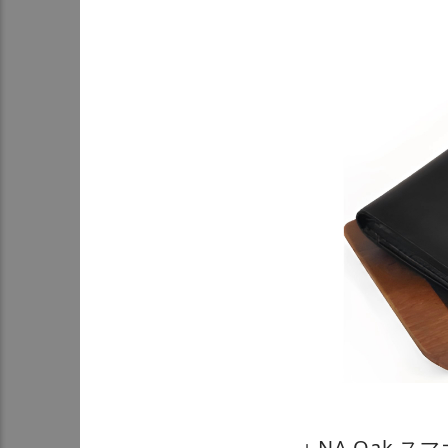
＋NA Oak 