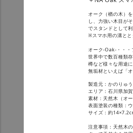
オーク（楢の木）
し、力強い木目が
でスタンドとして
※スマホ用の溝とと
オーク-Oak-・
世界中で数百種類
樽など様々な用途に
無垢材といえば「
製造元：かのりゅ
エリア：石川県加
素材：天然木（オ
表面塗装の種類：
サイズ：約14×7.2c
注意事項：天然木