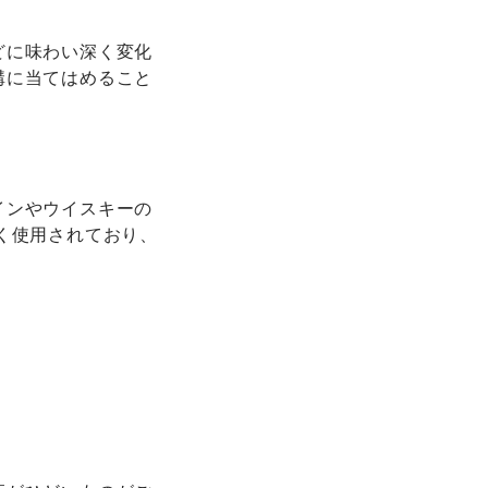
どに味わい深く変化
溝に当てはめること
インやウイスキーの
く使用されており、