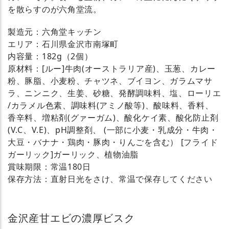
を散らすのが六角堂流。
製造元：六角堂キッチン
エリア：石川県金沢市南塚町
内容量：182g（2個）
原材料：[ルー]牛肉(オーストラリア産)、玉葱、カレー
粉、豚脂、小麦粉、チャツネ、ブイヨン、ガラムマサ
ラ、ニンニク、生姜、砂糖、発酵調味料、塩、ローリエ
/カラメル色素、調味料(アミノ酸等)、酸味料、香料、
香辛料、増粘剤(グァーガム)、酸化ケイ素、酸化防止剤
(V.C、V.E)、pH調整剤、 (一部に小麦・乳成分・牛肉・
大豆・バナナ・鶏肉・豚肉・りんごを含む） [フライド
ガーリック]ガーリック、植物油脂
賞味期限：常温180日
保存方法：直射日光をさけ、常温で保存してください
金沢産甘エビの濃厚ビスク