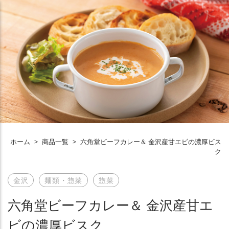
ホーム
>
商品一覧
>
六角堂ビーフカレー＆ 金沢産甘エビの濃厚ビス
ク
金沢
麺類・惣菜
惣菜
六角堂ビーフカレー＆ 金沢産甘エ
ビの濃厚ビスク