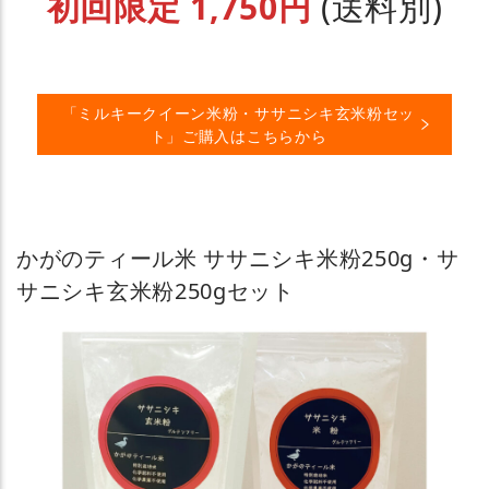
初回限定 1,750円
(送料別)
「ミルキークイーン米粉・ササニシキ玄米粉セッ
ト」ご購入はこちらから
かがのティール米 ササニシキ米粉250g・サ
サニシキ玄米粉250gセット