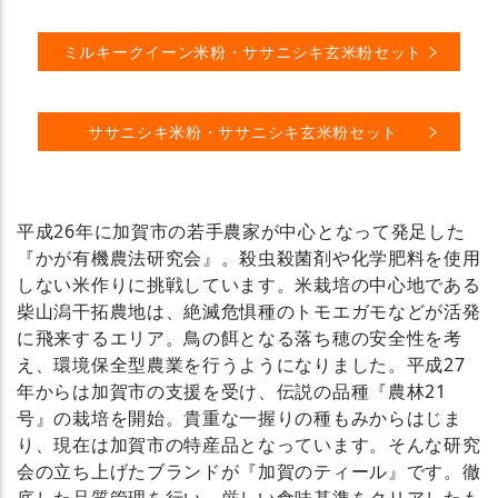
ミルキークイーン米粉・ササニシキ玄米粉セット
ササニシキ米粉・ササニシキ玄米粉セット
平成26年に加賀市の若手農家が中心となって発足した
『かが有機農法研究会』。殺虫殺菌剤や化学肥料を使用
しない米作りに挑戦しています。米栽培の中心地である
柴山潟干拓農地は、絶滅危惧種のトモエガモなどが活発
に飛来するエリア。鳥の餌となる落ち穂の安全性を考
え、環境保全型農業を行うようになりました。平成27
年からは加賀市の支援を受け、伝説の品種『農林21
号』の栽培を開始。貴重な一握りの種もみからはじま
り、現在は加賀市の特産品となっています。そんな研究
会の立ち上げたブランドが『加賀のティール』です。徹