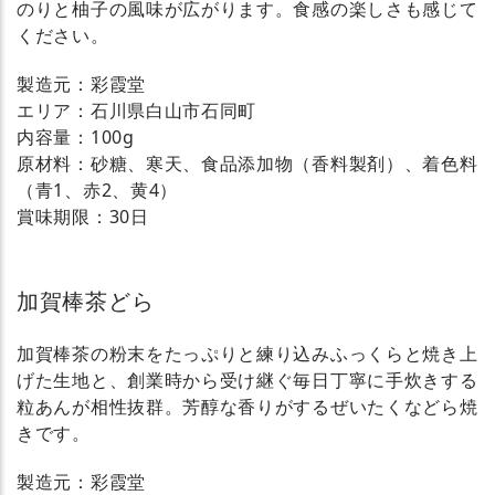
のりと柚子の風味が広がります。食感の楽しさも感じて
ください。
製造元：彩霞堂
エリア：石川県白山市石同町
内容量：100g
原材料：砂糖、寒天、食品添加物（香料製剤）、着色料
（青1、赤2、黄4）
賞味期限：30日
加賀棒茶どら
加賀棒茶の粉末をたっぷりと練り込みふっくらと焼き上
げた生地と、創業時から受け継ぐ毎日丁寧に手炊きする
粒あんが相性抜群。芳醇な香りがするぜいたくなどら焼
きです。
製造元：彩霞堂