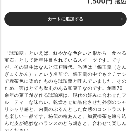
1,500円
(税込)
カートに追加する
「琥珀糖」といえば、鮮やかな色合いと形から「食べる
宝石」として近年注目されているスイーツです。です
が、その誕生はなんと江戸時代。当時は「錦玉羹（きん
ぎょくかん）」という名前で、錦玉羹の中でもクチナシ
で赤茶色に染めたものを琥珀羹と呼んでいました。その
ため、実はとても歴史のある和菓子なのです。創業70
余年の菓子舗が作る琥珀糖は、現代の好みに合わせたフ
ルーティーな味わい。乾燥させ結晶化させた外側のシャ
リシャリ感と、内側のぷるんとした食感のコントラスト
も楽しい一品です。秘伝の粒あんと、加賀棒茶を練り込
んだ皮が絶妙なバランスのどら焼きと、合わせて楽しん
でください。