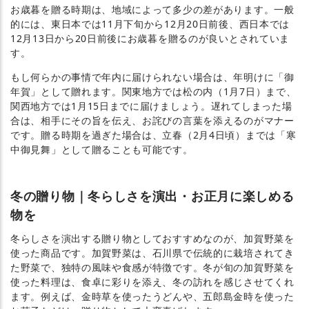
お歳暮を贈る時期は、地域によって多少の差があります。一般
的には、東日本では11月下旬から12月20日前後、西日本では
12月13日から20日前後にお歳暮を贈るのが良いとされていま
す。
もし何らかの事情で年内に届けられない場合は、年明けに「御
年賀」として贈れます。関東地方では松の内（1月7日）まで、
関西地方では1月15日までに届けましょう。遅れてしまった場
合は、相手にその旨を伝え、お詫びの言葉を添えるのがマナー
です。贈る時期を過ぎた場合は、立春（2月4日頃）までは「寒
中御見舞」として贈ることも可能です。
冬の贈り物｜冬らしさを演出・お正月に楽しめる
物を
冬らしさを演出する贈り物としておすすめなのが、加賀野菜を
使った商品です。加賀野菜は、石川県で伝統的に栽培されてき
た野菜で、独特の風味や食感が特徴です。冬が旬の加賀野菜を
使った料理は、食卓に彩りを添え、冬の訪れを感じさせてくれ
ます。例えば、金時草を使ったうどんや、五郎島金時を使った